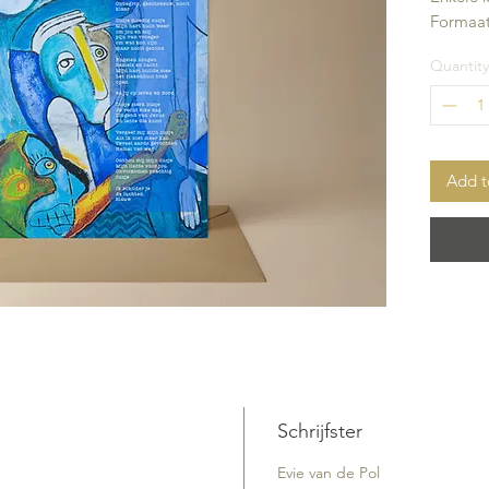
Formaat
Quantity
Add t
Schrijfster
Evie van de Pol