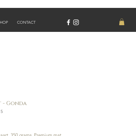
SHOP
CONTACT
t - Gonda
15
ce
kaart, 350 grams, Premium mat