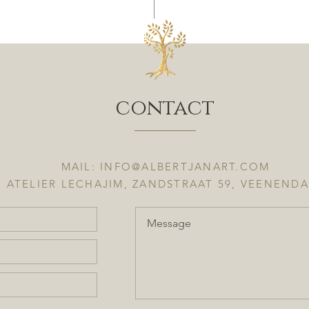
contact
MAIL:
INFO@ALBERTJANART.COM
ATELIER LECHAJIM, ZANDSTRAAT 59, VEENEND