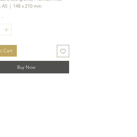
 A5 | 148 x 210 mm
*
o Cart
Buy Now