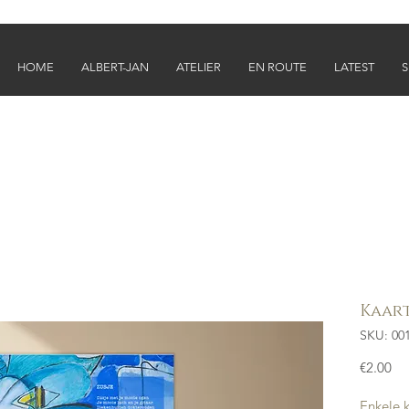
HOME
ALBERT-JAN
ATELIER
EN ROUTE
LATEST
Kaar
SKU: 00
Pri
€2.00
Enkele 