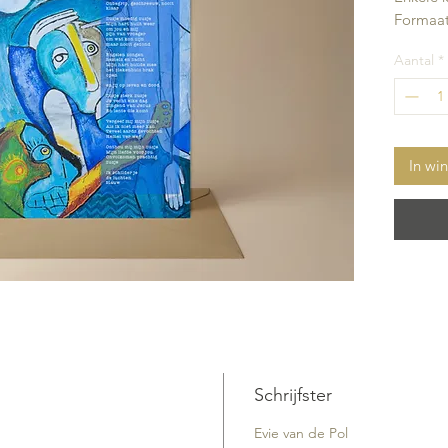
Formaat
Aantal
*
In wi
Schrijfster
Evie van de Pol