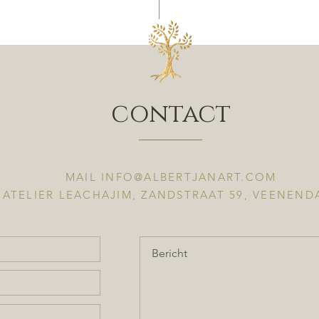
contact
MAIL
INFO@ALBERTJANART.COM
ATELIER LEACHAJIM, ZANDSTRAAT 59, VEENEND