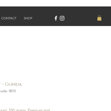
CONTACT
SHOP
t - Gonda
code: 0015
ijs
kaart, 350 grams, Premium mat