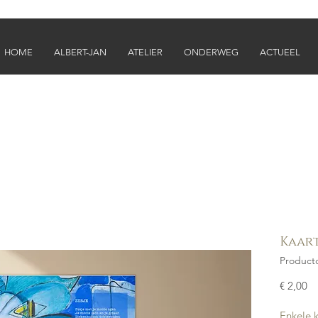
HOME
ALBERT-JAN
ATELIER
ONDERWEG
ACTUEEL
Kaar
Product
Pr
€ 2,00
Enkele 